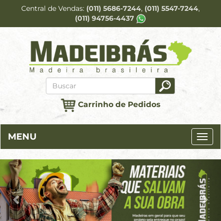
Central de Vendas
(011) 5686-7244
(011) 5547-7244
(011) 94756-4437
Carrinho de Pedidos
MENU
Previous
Ne