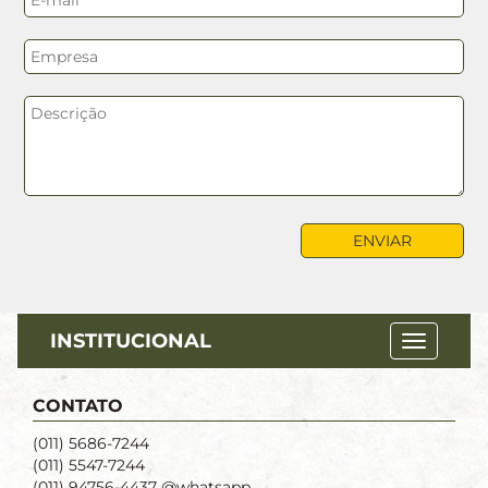
INSTITUCIONAL
CONTATO
(011) 5686-7244
(011) 5547-7244
(011) 94756-4437 @whatsapp