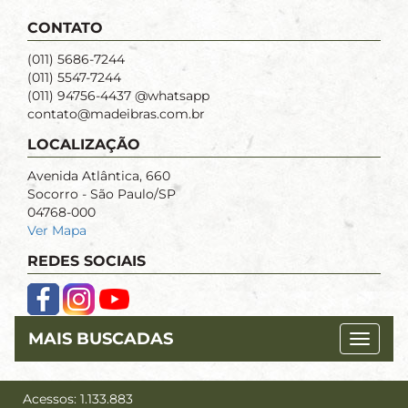
CONTATO
(011) 5686-7244
(011) 5547-7244
(011) 94756-4437 @whatsapp
contato@madeibras.com.br
LOCALIZAÇÃO
Avenida Atlântica, 660
Socorro - São Paulo/SP
04768-000
Ver Mapa
REDES SOCIAIS
MAIS BUSCADAS
Acessos: 1.133.883