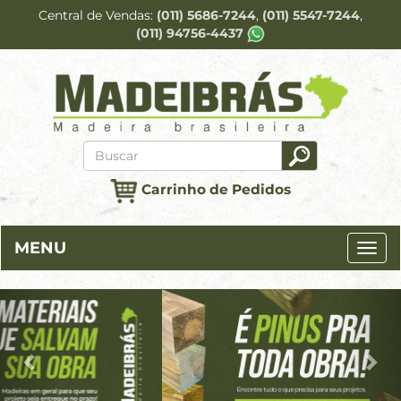
Central de Vendas
(011) 5686-7244
(011) 5547-7244
(011) 94756-4437
Carrinho de Pedidos
MENU
Previous
Ne