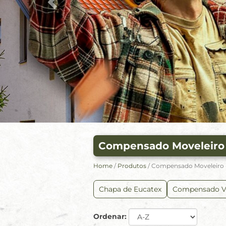
Compensado Moveleiro
Home
/
Produtos
/ Compensado Moveleiro
Chapa de Eucatex
Compensado Vi
Ordenar: