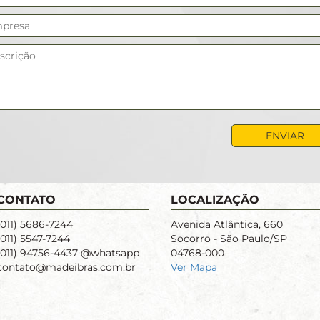
CONTATO
LOCALIZAÇÃO
(011) 5686-7244
Avenida Atlântica, 660
(011) 5547-7244
Socorro - São Paulo/SP
(011) 94756-4437 @whatsapp
04768-000
contato@madeibras.com.br
Ver Mapa