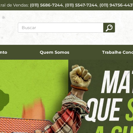
ral de Vendas
(011) 5686-7244
(011) 5547-7244
(011) 94756-44
nto
Quem Somos
Trabalhe Con