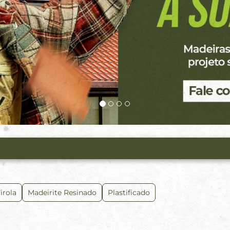
rola
Madeirite Resinado
Plastificado