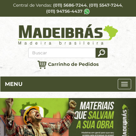
Central de Vendas
(011) 5686-7244
(011) 5547-7244
(011) 94756-4437
Carrinho de Pedidos
MENU
Previous
Ne