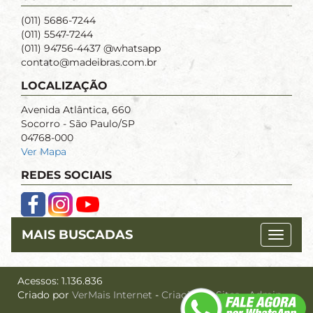
(011) 5686-7244
(011) 5547-7244
(011) 94756-4437 @whatsapp
contato@madeibras.com.br
LOCALIZAÇÃO
Avenida Atlântica, 660
Socorro - São Paulo/SP
04768-000
Ver Mapa
REDES SOCIAIS
MAIS BUSCADAS
Acessos: 1.136.836
Criado por
VerMais Internet
-
Criação de Sites
-
Admin