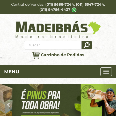
Central de Vendas
(011) 5686-7244
(011) 5547-7244
(011) 94756-4437
Carrinho de Pedidos
MENU
Previous
Ne