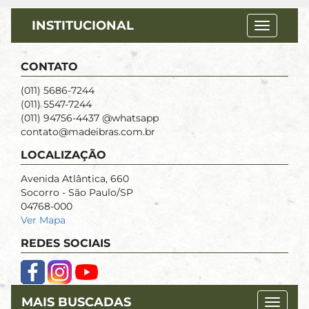
INSTITUCIONAL
CONTATO
(011) 5686-7244
(011) 5547-7244
(011) 94756-4437 @whatsapp
contato@madeibras.com.br
LOCALIZAÇÃO
Avenida Atlântica, 660
Socorro - São Paulo/SP
04768-000
Ver Mapa
REDES SOCIAIS
MAIS BUSCADAS