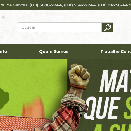
ral de Vendas
(011) 5686-7244
(011) 5547-7244
(011) 94756-44
nto
Quem Somos
Trabalhe Con