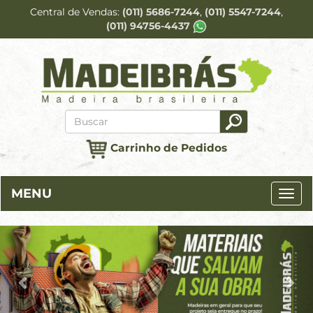
Central de Vendas
(011) 5686-7244
(011) 5547-7244
(011) 94756-4437
Carrinho de Pedidos
MENU
Previous
Ne