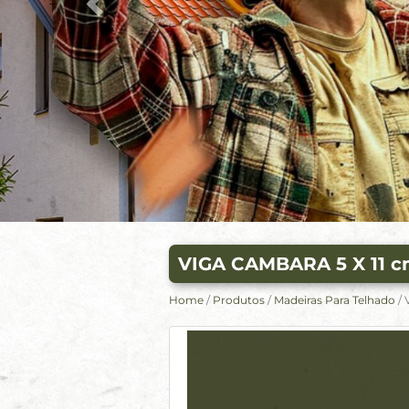
VIGA CAMBARA 5 X 11 c
Home
/
Produtos
/
Madeiras Para Telhado
/ 