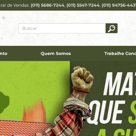
ral de Vendas
(011) 5686-7244
(011) 5547-7244
(011) 94756-44
nto
Quem Somos
Trabalhe Con