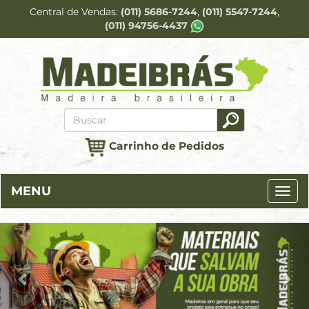
Central de Vendas
(011) 5686-7244
(011) 5547-7244
(011) 94756-4437
Carrinho de Pedidos
MENU
Previous
Ne