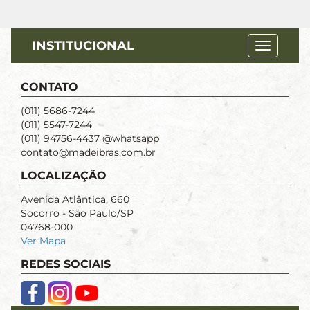
INSTITUCIONAL
CONTATO
(011) 5686-7244
(011) 5547-7244
(011) 94756-4437 @whatsapp
contato@madeibras.com.br
LOCALIZAÇÃO
Avenida Atlântica, 660
Socorro - São Paulo/SP
04768-000
Ver Mapa
REDES SOCIAIS